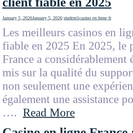
client fiable en 2025
January 5, 2026
January 5, 2026
student1
casino en ligne fr
Les meilleurs casinos en lig
fiable en 2025 En 2025, le 
France a considérablement é
mis sur la qualité du suppor
non seulement une expérien
également une assistance pon
….
Read More
Casino en ligne France 