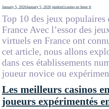
January 5, 2026
January 5, 2026
student1
casino en ligne fr
Top 10 des jeux populaires 
France Avec l’essor des jeux
virtuels en France ont conn
cet article, nous allons expl
dans ces établissements nu
joueur novice ou expériment
Les meilleurs casinos en
joueurs expérimentés e