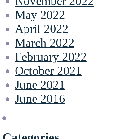
November 2022
May 2022
April 2022
March 2022
February 2022
October 2021
June 2021
June 2016
Categories