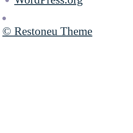
© Restoneu Theme