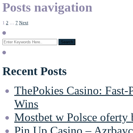
Posts navigation
1
2
…
7
Next
Recent Posts
ThePokies Casino: Fast‑
Wins
Mostbet w Polsce oferty
Pin Up Casino – Azrbayc