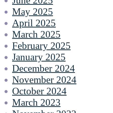
June 2025
May 2025
April 2025
March 2025
February 2025
January 2025
December 2024
November 2024
October 2024
March 2023