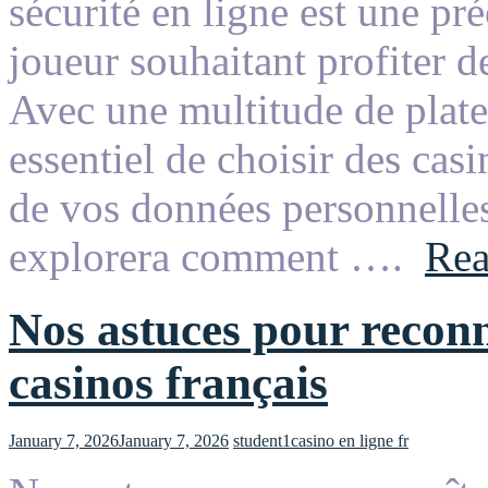
sécurité en ligne est une p
joueur souhaitant profiter d
Avec une multitude de plate
essentiel de choisir des casi
de vos données personnelles 
explorera comment ….
Re
Nos astuces pour reconn
casinos français
January 7, 2026
January 7, 2026
student1
casino en ligne fr