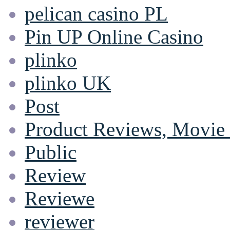
pelican casino PL
Pin UP Online Casino
plinko
plinko UK
Post
Product Reviews, Movie
Public
Review
Reviewe
reviewer