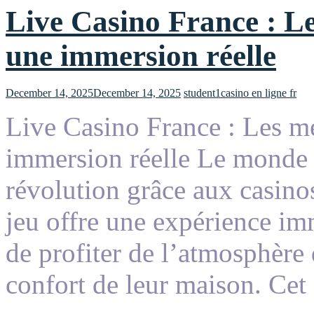
Live Casino France : Le
une immersion réelle
December 14, 2025
December 14, 2025
student1
casino en ligne fr
Live Casino France : Les me
immersion réelle Le monde 
révolution grâce aux casinos
jeu offre une expérience im
de profiter de l’atmosphère
confort de leur maison. Cet