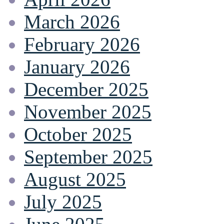
March 2026
February 2026
January 2026
December 2025
November 2025
October 2025
September 2025
August 2025
July 2025