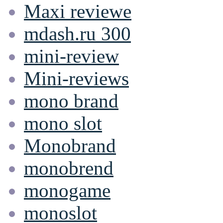
Maxi reviewe
mdash.ru 300
mini-review
Mini-reviews
mono brand
mono slot
Monobrand
monobrend
monogame
monoslot